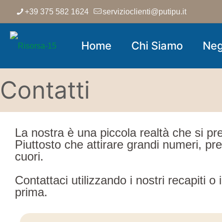
+39 375 582 1624
servizioclienti@putipu.it
Home
Chi Siamo
Neg
Contatti
La nostra è una piccola realtà che si pre
Piuttosto che attirare grandi numeri, pr
cuori.
Contattaci utilizzando i nostri recapiti 
prima.