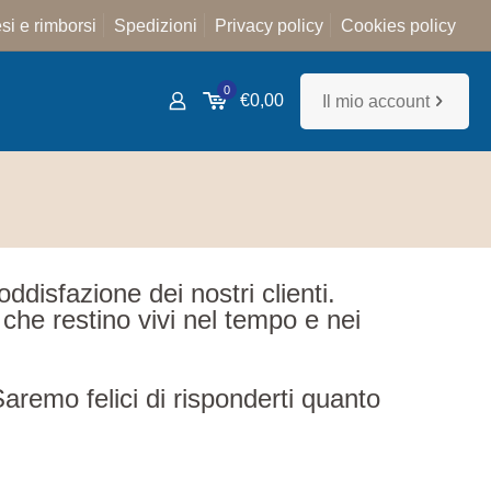
si e rimborsi
Spedizioni
Privacy policy
Cookies policy
0
€0,00
Il mio account
ddisfazione dei nostri clienti.
che restino vivi nel tempo e nei
Saremo felici di risponderti quanto