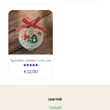
Appendino Natalizio Corteccina
Valutato
€
12,00
5.00
su 5
Link Utili
Contatti