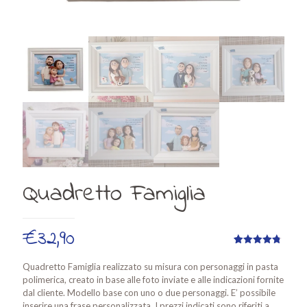
Quadretto Famiglia
€
32,90
Valutato
5
4.80
su 5
Quadretto Famiglia realizzato su misura con personaggi in pasta
su base
polimerica, creato in base alle foto inviate e alle indicazioni fornite
di
recensioni
dal cliente. Modello base con uno o due personaggi. E’ possibile
inserire una frase personalizzata. I prezzi indicati sono riferiti a