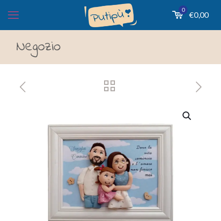
0
€
0,00
Negozio