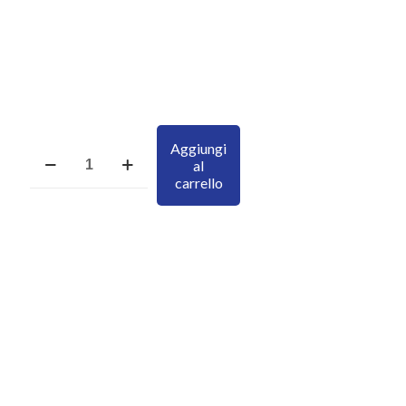
Aggiungi
Quadretto
al
Famiglia
carrello
quantità